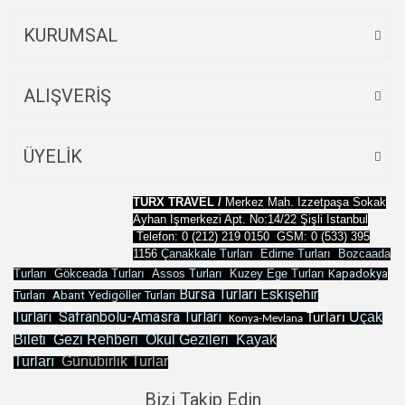
KURUMSAL
ALIŞVERİŞ
ÜYELİK
TURX TRAVEL /
Merkez Mah. İzzetpaşa Sokak
Ayhan İşmerkezi Apt.
No:14/22 Şişli İstanbul
Telefon: 0 (212) 219 0150 GSM: 0 (533) 395
1156
Çanakkale Turları
Edirne Turları
Bozcaada
Turları
Gökceada Turları
Assos Turları
Kuzey Ege Turları
Kapadokya
Bursa Turları
Eskişehir
Turları
Abant Yedigöller Turları
Turları
Safranbolu-Amasra Turları
Uçak
Turları
Konya-Mevlana
Bileti
Gezi Rehberi
Okul Gezileri
Kayak
Turları
Günübirlik Turlar
Bizi Takip Edin