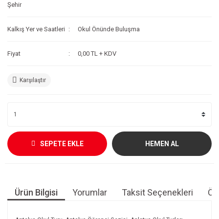
Şehir
Kalkış Yer ve Saatleri
Okul Önünde Buluşma
Fiyat
0,00 TL + KDV
Karşılaştır
SEPETE EKLE
HEMEN AL
Ürün Bilgisi
Yorumlar
Taksit Seçenekleri
Öne