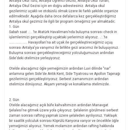
Antalya Okul Turu, Antalya Öğrenci Gezisi, Anlatya Okul Turları,
Antalya Okul Gezisi için en doğru adrestesiniz. Antalya okul
gezilerimiz uçaklı ve otobüslü olmak üzere iki farklı şekilde organize
edilmektedir. Aşağıda daha önce defalarca kez gerçekleştirdiğimiz
Antalya okul gezimiz ile ilgili bir program örneğimiz yer almaktadır;
1. Gün
Sabah saat ..:.. ’te Atatürk Havalimanı’nda buluşma sonrası check in
işlemlerimizi gerçekleştirip uçaktaki yerlerimizi alıyoruz. ..:..’te
..................... Havayolları'na ait uçak ile gerçekleştireceğimiz uçuş
sonrası Antalya'ya varışımız ile birlikte gezi aracımız ile buluşuyoruz.
Buluşma sonrası gerçekleştireceğimiz yolculuğumuzun ardından
Side'deki otelimize yerleşiyoruz.
Otelde alacağımız öğle yemeğimizin ardından Luvi dilinde "nar"
anlamına gelen Side'de Antik Kent, Side Tiyatrosu ve Apollon Tapınağı
gezilerimizi gerçekleştiriyoruz. Serbest zamanımızın ardından
otelimize dönüyoruz. Akşam yemeği ve konaklama otelimizde.
2. Gün
Otelde alacağımız açık büfe kahvaltımızın ardından Manavgat
Şelalesi'ne gitmek üzere yola çıkıyoruz. Şelalenin görülmesi serbest
zaman sonrası rafting yapmak üzere şelaleden ayrılıyoruz. Yaklaşık
bir saatlik yolculuk sonrası Köprülü Kanyona varıyor ve öncelikle öğle
yemeğimizi alıyoruz. Yemek molamızın ardından rafting hakkında