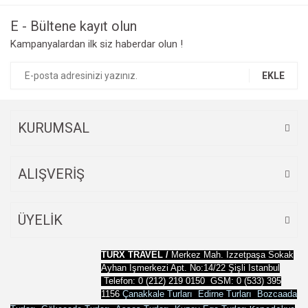
Görüş ve önerileriniz için teşekkür ederiz.
E - Bültene kayıt olun
Yorum Yaz
Kampanyalardan ilk siz haberdar olun !
Ürün resmi kalitesiz, bozuk veya görüntülenemiyor.
Ürün açıklamasında eksik bilgiler bulunuyor.
EKLE
Ürün bilgilerinde hatalar bulunuyor.
Ürün fiyatı diğer sitelerden daha pahalı.
Bu ürüne benzer farklı alternatifler olmalı.
KURUMSAL
ALIŞVERİŞ
Gönder
ÜYELİK
TURX TRAVEL /
Merkez Mah. İzzetpaşa Sokak
Ayhan İşmerkezi Apt.
No:14/22 Şişli İstanbul
Telefon: 0 (212) 219 0150 GSM: 0 (533) 395
1156
Çanakkale Turları
Edirne Turları
Bozcaada