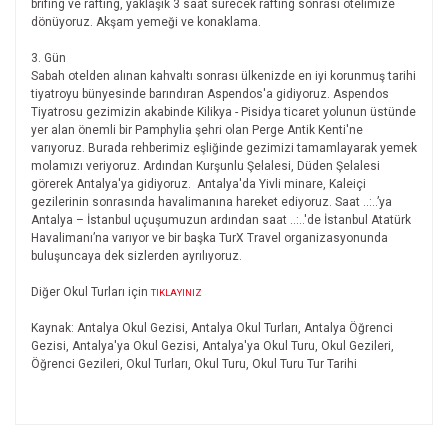
brifing ve rafting, yaklaşık 3 saat sürecek rafting sonrası otelimize
dönüyoruz. Akşam yemeği ve konaklama.
3. Gün
Sabah otelden alınan kahvaltı sonrası ülkenizde en iyi korunmuş tarihi
tiyatroyu bünyesinde barındıran Aspendos'a gidiyoruz. Aspendos
Tiyatrosu gezimizin akabinde Kilikya - Pisidya ticaret yolunun üstünde
yer alan önemli bir Pamphylia şehri olan Perge Antik Kenti'ne
varıyoruz. Burada rehberimiz eşliğinde gezimizi tamamlayarak yemek
molamızı veriyoruz. Ardından Kurşunlu Şelalesi, Düden Şelalesi
görerek Antalya'ya gidiyoruz. Antalya'da Yivli minare, Kaleiçi
gezilerinin sonrasında havalimanına hareket ediyoruz. Saat ..:..’ya
Antalya – İstanbul uçuşumuzun ardından saat ..:..'de İstanbul Atatürk
Havalimanı’na varıyor ve bir başka TurX Travel organizasyonunda
buluşuncaya dek sizlerden ayrılıyoruz.
Diğer Okul Turları için
TIKLAYINIZ
Kaynak: Antalya Okul Gezisi, Antalya Okul Turları, Antalya Öğrenci
Gezisi, Antalya'ya Okul Gezisi, Antalya'ya Okul Turu, Okul Gezileri,
Öğrenci Gezileri, Okul Turları, Okul Turu, Okul Turu Tur Tarihi
Bu ürünün fiyat bilgisi, resim, ürün açıklamalarında ve diğer
konularda yetersiz gördüğünüz noktaları öneri formunu
Bu ürüne ilk yorumu siz yapın!
kullanarak tarafımıza iletebilirsiniz.