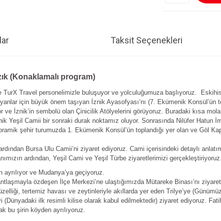
ar
Taksit Seçenekleri
ızık (Konaklamalı program)
 TurX Travel personelimizle buluşuyor ve yolculuğumuza başlıyoruz. Eskihisar’
tiyanlar için büyük önem taşıyan İznik Ayasofyası’nı (7. Ekümenik Konsül’ün to
e İznik’in sembolü olan Çinicilik Atölyelerini görüyoruz. Buradaki kısa molamı
znik Yeşil Camii bir sonraki durak noktamız oluyor. Sonrasında Nilüfer Hatun 
ramik şehir turumuzda 1. Ekümenik Konsül’ün toplandığı yer olan ve Göl Kapı
dından Bursa Ulu Camii’ni ziyaret ediyoruz. Cami içerisindeki detaylı anlatım
nımızın ardından, Yeşil Cami ve Yeşil Türbe ziyaretlerimizi gerçekleştiriyoruz
an ayrılıyor ve Mudanya’ya geçiyoruz.
ir antlaşmayla özdeşen İlçe Merkezi’ne ulaştığımızda Mütareke Binası’nı ziya
zelliği, tertemiz havası ve zeytinleriyle akıllarda yer eden Trilye’ye (Günümü
i (Dünyadaki ilk resimli kilise olarak kabul edilmektedir) ziyaret ediyoruz. F
k bu şirin köyden ayrılıyoruz.