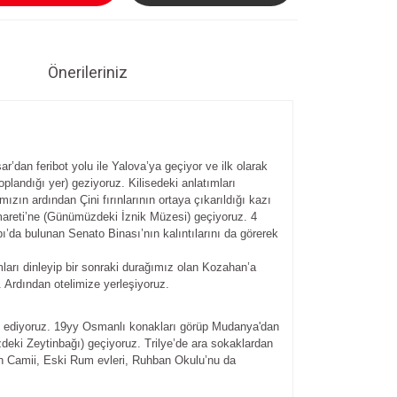
Önerileriniz
dan feribot yolu ile Yalova’ya geçiyor ve ilk olarak
plandığı yer) geziyoruz. Kilisedeki anlatımları
zın ardından Çini fırınlarının ortaya çıkarıldığı kazı
İmareti’ne (Günümüzdeki İznik Müzesi) geçiyoruz. 4
’da bulunan Senato Binası’nın kalıntılarını da görerek
ları dinleyip bir sonraki durağımız olan Kozahan’a
. Ardından otelimize yerleşiyoruz.
ret ediyoruz. 19yy Osmanlı konakları görüp Mudanya'dan
zdeki Zeytinbağı) geçiyoruz. Trilye’de ara sokaklardan
atih Camii, Eski Rum evleri, Ruhban Okulu’nu da