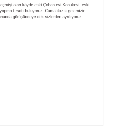
 geçmişi olan köyde eski Çoban evi-Konukevi, eski
ş yapma fırsatı buluyoruz. Cumalıkızık gezimizin
yonunda görüşünceye dek sizlerden ayrılıyoruz.
ıza iletebilirsiniz.