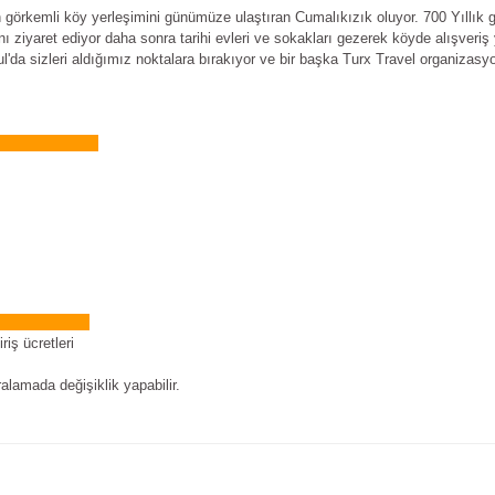
n görkemli köy yerleşimini günümüze ulaştıran Cumalıkızık oluyor. 700 Yıllık
nı ziyaret ediyor daha sonra tarihi evleri ve sokakları gezerek köyde alışveri
l'da sizleri aldığımız noktalara bırakıyor ve bir başka Turx Travel organizas
OLANLAR
İZMETLER
iş ücretleri
lamada değişiklik yapabilir.
e diğer konularda yetersiz gördüğünüz noktaları öneri formunu kullanarak tarafım
Bu ürüne ilk yorumu siz yapın!