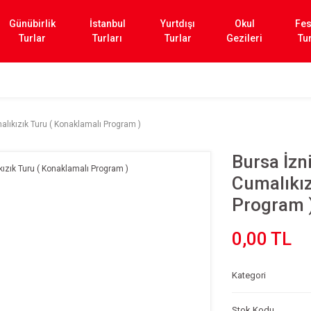
Günübirlik
İstanbul
Yurtdışı
Okul
Fes
Turlar
Turları
Turlar
Gezileri
Tur
lıkızık Turu ( Konaklamalı Program )
Bursa İzn
Cumalıkız
Program 
0,00 TL
Kategori
Stok Kodu