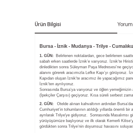
Ürün Bilgisi
Yoruml
Bursa - İznik - Mudanya - Trilye - Cumalık
1. GÜN:
Belirlenen noktalardan, gece belirlenen saatte
sabah erken saatlerde İznik’e varıyoruz. İznik’te Hiris
dinledikten sonra Süleyman Paşa Medresesi’ne geçiyor v
alanını görerek aracımızla Lefke Kapı’yı görüyoruz. İ
Kapıdan oluşan İznik’te aracımız ile yapacağımız pano
İznik’ten ayrılıyoruz.
Sonrasında Bursa’ya varıyoruz ve öğlen yemeğimizin ar
(İpekçiler Çarşısı) geçiyoruz. Kısa süreli serbest zama
2. GÜN:
Otelde alınan kahvaltının ardından Bursa’d
Cumhuriyet’in tohumlarının atıldığı yıllarda önemli b
ayrılarak Trilye'ye gidiyoruz. Sonrasında Masalımsı gü
yürüyüşümüze başlıyoruz ve ilk olarak Kemerli Kilise’y
gördükten sonra Trilye’nin doyumsuz havasını soluyara