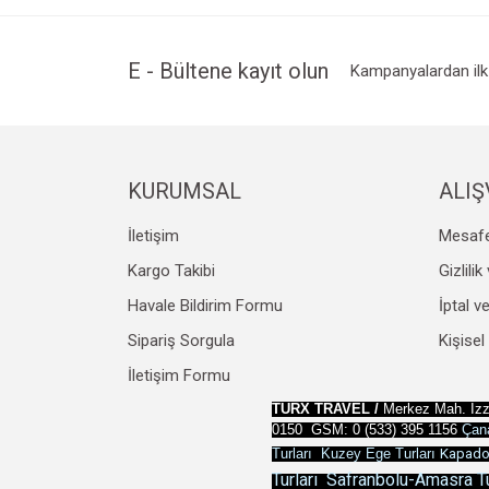
Ürün resmi kalitesiz, bozuk veya görüntülenemiyo
Ürün açıklamasında eksik bilgiler bulunuyor.
Ürün bilgilerinde hatalar bulunuyor.
E - Bültene kayıt olun
Kampanyalardan ilk 
Ürün fiyatı diğer sitelerden daha pahalı.
Bu ürüne benzer farklı alternatifler olmalı.
KURUMSAL
ALIŞ
İletişim
Mesafe
Kargo Takibi
Gizlili
Havale Bildirim Formu
İptal v
Sipariş Sorgula
Kişisel
İletişim Formu
TURX TRAVEL /
Merkez Mah. İzz
0150 GSM: 0 (533) 395 1156
Çana
Turları
Kuzey Ege Turları
Kapadok
Turları
Safranbolu-Amasra Tu