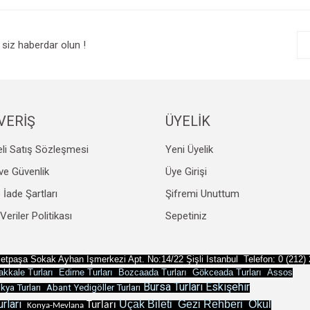
r.
Yorum Yaz
siz haberdar olun !
VERİŞ
ÜYELİK
li Satış Sözleşmesi
Yeni Üyelik
Gönder
k ve Güvenlik
Üye Girişi
e İade Şartları
Şifremi Unuttum
 Veriler Politikası
Sepetiniz
etpaşa Sokak Ayhan İşmerkezi Apt.
No:14/22 Şişli İstanbul Telefon: 0 (212)
kkale Turları
Edirne Turları
Bozcaada Turları
Gökceada Turları
Assos
Bursa Turları
Eskişehir
ya Turları
Abant Yedigöller Turları
rları
Uçak Bileti
Gezi Rehberi
Okul
Turları
Konya-Mevlana