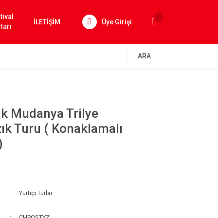
tival
İLETİŞİM
Üye Girişi
ları
ARA
ik Mudanya Trilye
ık Turu ( Konaklamalı
)
Yurtiçi Turlar
CHPQSTYZ