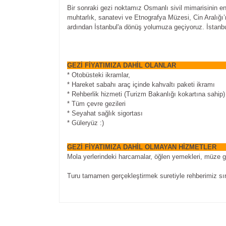
Bir sonraki gezi noktamız Osmanlı sivil mimarisinin e
muhtarlık, sanatevi ve Etnografya Müzesi, Cin Aralığı’
ardından İstanbul'a dönüş yolumuza geçiyoruz. İstanbu
GEZİ FİYATIMIZA DAHİL 
* Otobüsteki ikramlar,
* Hareket sabahı araç içinde kahvaltı paketi ikramı
* Rehberlik hizmeti (Turizm Bakanlığı kokartına sahip)
* Tüm çevre gezileri
* Seyahat sağlık sigortası
* Güleryüz :)
GEZİ FİYATIMIZA DAHİL OLMAYAN H
Mola yerlerindeki harcamalar, öğlen yemekleri, müze gir
Turu tamamen gerçekleştirmek suretiyle rehberimiz sıra
Bu ürünün fiyat bilgisi, resim, ürün açıklamalarında v
Görüş ve önerileriniz için teşekkür ederiz.