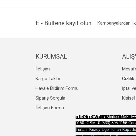
Ürün resmi kalitesiz, bozuk veya görüntülenemiyo
Ürün açıklamasında eksik bilgiler bulunuyor.
Ürün bilgilerinde hatalar bulunuyor.
E - Bültene kayıt olun
Kampanyalardan ilk 
Ürün fiyatı diğer sitelerden daha pahalı.
Bu ürüne benzer farklı alternatifler olmalı.
KURUMSAL
ALIŞ
İletişim
Mesafe
Kargo Takibi
Gizlili
Havale Bildirim Formu
İptal v
Sipariş Sorgula
Kişisel
İletişim Formu
TURX TRAVEL /
Merkez Mah. İzz
0150 GSM: 0 (533) 395 1156
Çana
Turları
Kuzey Ege Turları
Kapadok