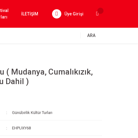
tival
İLETİŞİM
Üye Girişi
ları
ARA
u ( Mudanya, Cumalıkızık,
u Dahil )
Günübirlik Kültür Turları
EHPUXY68