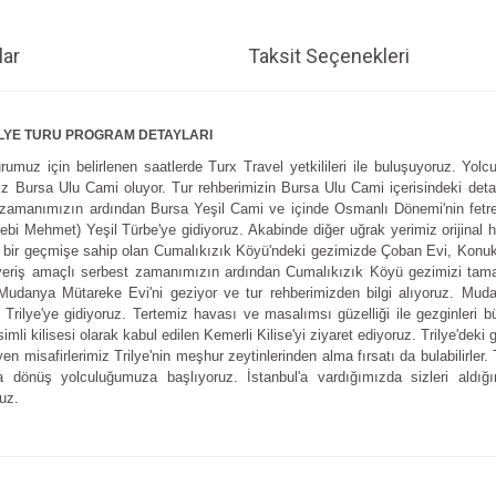
ar
Taksit Seçenekleri
RİLYE TURU PROGRAM DETAYLARI
rumuz için belirlenen saatlerde Turx Travel yetkilileri ile buluşuyoruz. Yo
z Bursa Ulu Cami oluyor. Tur rehberimizin Bursa Ulu Cami içerisindeki detayl
 zamanımızın ardından Bursa Yeşil Cami ve içinde Osmanlı Dönemi'nin fetret 
i Mehmet) Yeşil Türbe'ye gidiyoruz. Akabinde diğer uğrak yerimiz orijinal h
k bir geçmişe sahip olan Cumalıkızık Köyü'ndeki gezimizde Çoban Evi, Konuk E
ışveriş amaçlı serbest zamanımızın ardından Cumalıkızık Köyü gezimizi t
danya Mütareke Evi'ni geziyor ve tur rehberimizden bilgi alıyoruz. Mudany
rilye'ye gidiyoruz. Tertemiz havası ve masalımsı güzelliği ile gezginleri bü
imli kilisesi olarak kabul edilen Kemerli Kilise'yi ziyaret ediyoruz. Trilye'de
en misafirlerimiz Trilye'nin meşhur zeytinlerinden alma fırsatı da bulabilirler
a dönüş yolculuğumuza başlıyoruz. İstanbul'a vardığımızda sizleri aldığ
uz.
e diğer konularda yetersiz gördüğünüz noktaları öneri formunu kullanarak tarafım
Bu ürüne ilk yorumu siz yapın!