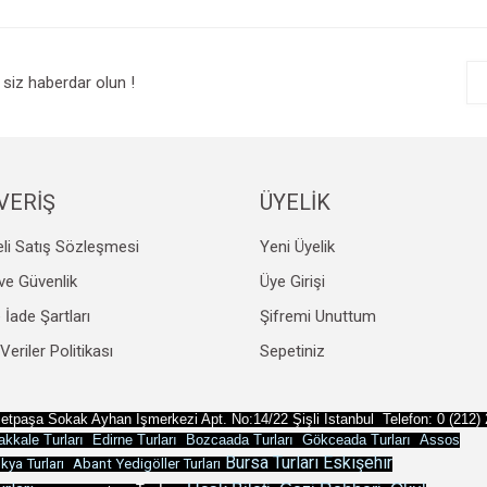
r.
Yorum Yaz
siz haberdar olun !
VERİŞ
ÜYELİK
li Satış Sözleşmesi
Yeni Üyelik
Gönder
k ve Güvenlik
Üye Girişi
e İade Şartları
Şifremi Unuttum
 Veriler Politikası
Sepetiniz
etpaşa Sokak Ayhan İşmerkezi Apt.
No:14/22 Şişli İstanbul Telefon: 0 (212)
kkale Turları
Edirne Turları
Bozcaada Turları
Gökceada Turları
Assos
Bursa Turları
Eskişehir
ya Turları
Abant Yedigöller Turları