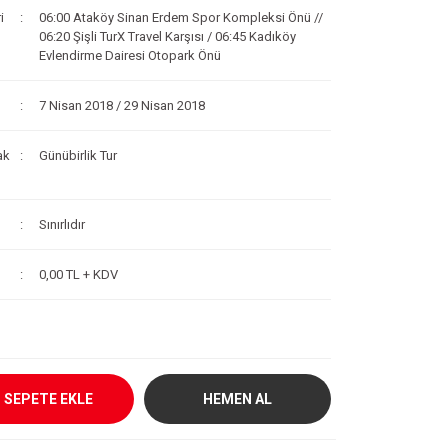
i
06:00 Ataköy Sinan Erdem Spor Kompleksi Önü //
06:20 Şişli TurX Travel Karşısı / 06:45 Kadıköy
Evlendirme Dairesi Otopark Önü
7 Nisan 2018 / 29 Nisan 2018
ak
Günübirlik Tur
Sınırlıdır
0,00 TL + KDV
SEPETE EKLE
HEMEN AL