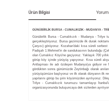
Ürün Bilgisi
Yoruml
GÜNÜBİRLİK BURSA - CUMALIKIZIK - MUDANYA - T
Günübirlik Bursa - Cumalıkızık - Mudanya - Trilye tu
gerçekleştiriyoruz. Bursa gezimizde ilk durak noktamı
Çarşısı) görüyoruz. Kozahan'daki kısa süreli serbest
Padişah 1.Mehmet'in de sandukasının bulunduğu (Çeleb
olan Cumalıkız Köyü'ne geçiyoruz. Yaklaşık 700 yıllı
görüp köy içinde yürüyüş yapıyoruz. Kısa süreli al
Antlaşması ile adı özdeşen Mudanya'ya gidiyor ve Mu
gördükten sonra günümüzde Zeytinbağı olarak anılan T
yürüyüşümüze başlıyoruz ve ilk olarak dünyanın ilk res
yapılarını görüp bu şirin köyümüzden ayrılıyoruz. Diley
Trilye - Cumalıkızık turumuzu tamamlayıp İtanbul'
organizasyonunda buluşuncaya dek sizlerden ayrılıyor
Bu ürünün fiyat bilgisi, resim, ürün açıklamalarında v
Görüş ve önerileriniz için teşekkür ederiz.