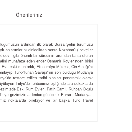
Önerileriniz
lculuğumuzun ardından ilk olarak Bursa Şehir turumuzu
ı anlatımlarını dinledikten sonra Kozahan'ı (İpekçiler
devri gibi önemli bir sürecinin ardından tahta oturan
alini muhafaza eden ender Osmanlı Köyleri'nden birisi
vi, eski muhtarlık, Etnografya Müzesi, Cin Aralığı'nı
amamlayıp Türk-Yunan Savaşı'nın son bulduğu Mudanya
a'da restore edilen tarihi binaları panoramik olarak
yüleyen Trilye'de rehberimiz eşliğinde ara sokaklarda
ki gezimizde Eski Rum Evleri, Fatih Camii, Ruhban Okulu
. Trilye gezimizin ardından günübirlik Bursa - Mudanya -
ımız noktalarda bırekıyor ve bir başka Turx Travel
ıza iletebilirsiniz.