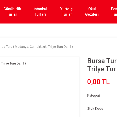
Günübirlik
İstanbul
Yurtdışı
Okul
Fes
Turlar
Turları
Turlar
Gezileri
Tur
rsa Turu ( Mudanya, Cumalıkızık, Trilye Turu Dahil )
Bursa Tur
Trilye Tur
0,00 TL
Kategori
Stok Kodu