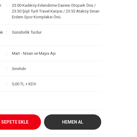
i
23:00 Kadıköy Evlendirme Dairesi Otopark Önü /
23:30 Şişli TurX Travel Karşısı / 23:55 Ataköy Sinan
Erdem Spor Kompleksi Önü
ak
Günübirlik Turdur
Mart - Nisan ve Mayıs Ayı
Sınırlıdır
0,00 TL + KDV
SEPETE EKLE
HEMEN AL