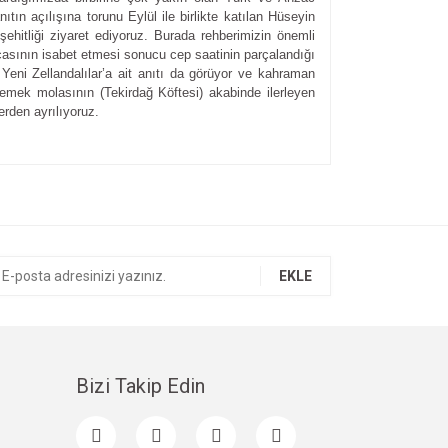
ıtın açılışına torunu Eylül ile birlikte katılan Hüseyin
ehitliği ziyaret ediyoruz. Burada rehberimizin önemli
rçasının isabet etmesi sonucu cep saatinin parçalandığı
Yeni Zellandalılar’a ait anıtı da görüyor ve kahraman
yemek molasının (Tekirdağ Köftesi) akabinde ilerleyen
rden ayrılıyoruz.
ıza iletebilirsiniz.
EKLE
Bizi Takip Edin