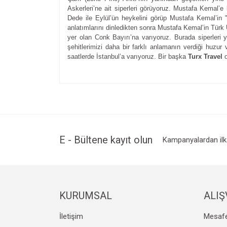
Askerleri’ne ait siperleri görüyoruz. Mustafa Kemal’e b
Dede ile Eylül’ün heykelini görüp Mustafa Kemal’in "
anlatımlarını dinledikten sonra Mustafa Kemal’in Türk 
yer olan Conk Bayırı’na varıyoruz. Burada siperleri 
şehitlerimizi daha bir farklı anlamanın verdiği huzu
saatlerde İstanbul’a varıyoruz. Bir başka
Turx Travel
o
Bu ürünün fiyat bilgisi, resim, ürün açıklamalarında v
Görüş ve önerileriniz için teşekkür ederiz.
Ürün resmi kalitesiz, bozuk veya görüntülenemiyo
Ürün açıklamasında eksik bilgiler bulunuyor.
Ürün bilgilerinde hatalar bulunuyor.
E - Bültene kayıt olun
Kampanyalardan ilk 
Ürün fiyatı diğer sitelerden daha pahalı.
Bu ürüne benzer farklı alternatifler olmalı.
KURUMSAL
ALIŞ
İletişim
Mesafe