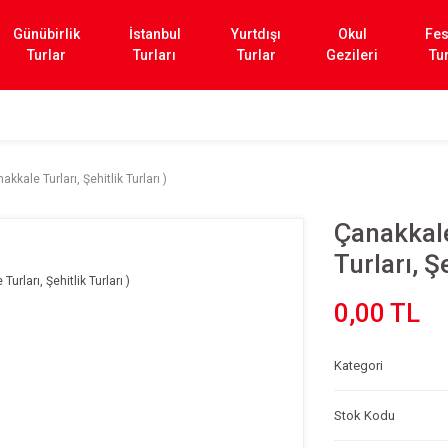
Günübirlik
İstanbul
Yurtdışı
Okul
Fes
Turlar
Turları
Turlar
Gezileri
Tur
kkale Turları, Şehitlik Turları )
Çanakkale
Turları, Şe
0,00 TL
Kategori
Stok Kodu