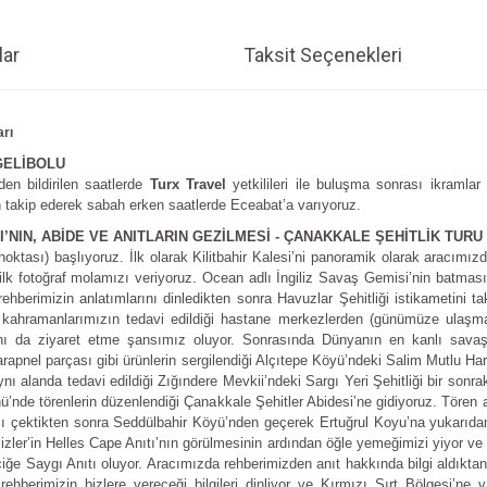
ar
Taksit Seçenekleri
arı
GELİBOLU
en bildirilen saatlerde
Turx Travel
yetkilileri ile buluşma sonrası ikramlar
takip ederek sabah erken saatlerde Eceabat’a varıyoruz.
’NIN, ABİDE VE ANITLARIN GEZİLMESİ - ÇANAKKALE ŞEHİTLİK TURU
t noktası) başlıyoruz. İlk olarak Kilitbahir Kalesi’ni panoramik olarak aracı
ilk fotoğraf molamızı veriyoruz. Ocean adlı İngiliz Savaş Gemisi’nin batması
erimizin anlatımlarını dinledikten sonra Havuzlar Şehitliği istikametini t
kahramanlarımızın tedavi edildiği hastane merkezlerden (günümüze ulaşmamı
rını da ziyaret etme şansımız oluyor. Sonrasında Dünyanın en kanlı savaş
rapnel parçası gibi ürünlerin sergilendiği Alçıtepe Köyü’ndeki Salim Mutlu H
ynı alanda tedavi edildiği Zığındere Mevkii’ndeki Sargı Yeri Şehitliği bir sonr
ü’nde törenlerin düzenlendiği Çanakkale Şehitler Abidesi’ne gidiyoruz. Tören
ızı çektikten sonra Seddülbahir Köyü’nden geçerek Ertuğrul Koyu’na yukarı
ilizler’in Helles Cape Anıtı’nın görülmesinin ardından öğle yemeğimizi yiyo
 Saygı Anıtı oluyor. Aracımızda rehberimizden anıt hakkında bilgi aldıktan s
hberimizin bizlere vereceği bilgileri dinliyor ve Kırmızı Sırt Bölgesi’ne