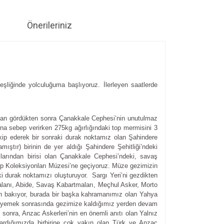
Önerileriniz
 eşliğinde yolculuğuma başlıyoruz. İlerleyen saatlerde
mızdan gördükten sonra Çanakkale Cephesi’nin unutulmaz
na sebep verirken 275kg ağırlığındaki top mermisini 3
akip ederek bir sonraki durak noktamız olan Şahindere
ştır) birinin de yer aldığı Şahindere Şehitliği’ndeki
larından birisi olan Çanakkale Cephesi’ndeki, savaş
arp Koleksiyonları Müzesi’ne geçiyoruz. Müze gezimizin
aki durak noktamızı oluşturuyor. Sargı Yeri’ni gezdikten
 alanı, Abide, Savaş Kabartmaları, Meçhul Asker, Morto
dan bakıyor, burada bir başka kahramanımız olan Yahya
r ve yemek sonrasında gezimize kaldığımız yerden devam
onra, Anzac Askerleri’nin en önemli anıtı olan Yalnız
 vardığımızda birbirine çok yakın olan Türk ve Anzac