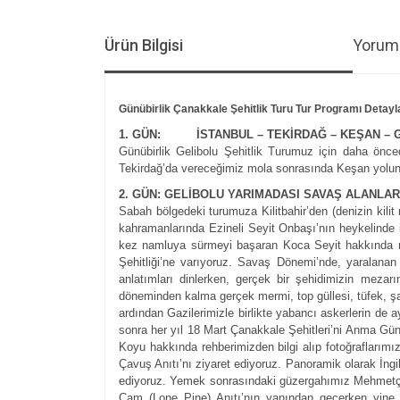
Ürün Bilgisi
Yoruml
Günübirlik Çanakkale Şehitlik Turu Tur Programı Detayl
1. GÜN: İSTANBUL – TEKİRDAĞ – KEŞAN – 
Günübirlik Gelibolu Şehitlik Turumuz için daha önced
Tekirdağ’da vereceğimiz mola sonrasında Keşan yolun 
2. GÜN: GELİBOLU YARIMADASI SAVAŞ ALANLARI
Sabah bölgedeki turumuza Kilitbahir’den (denizin kili
kahramanlarında Ezineli Seyit Onbaşı’nın heykelinde 
kez namluya sürmeyi başaran Koca Seyit hakkında rehb
Şehitliği’ne varıyoruz. Savaş Dönemi’nde, yaralanan 
anlatımları dinlerken, gerçek bir şehidimizin meza
döneminden kalma gerçek mermi, top güllesi, tüfek, şa
ardından Gazilerimizle birlikte yabancı askerlerin de a
sonra her yıl 18 Mart Çanakkale Şehitleri’ni Anma Gün
Koyu hakkında rehberimizden bilgi alıp fotoğraflarım
Çavuş Anıtı’nı ziyaret ediyoruz. Panoramik olarak İng
ediyoruz. Yemek sonrasındaki güzergahımız Mehmetçiğe
Çam (Lone Pine) Anıtı’nın yanından geçerken yine re