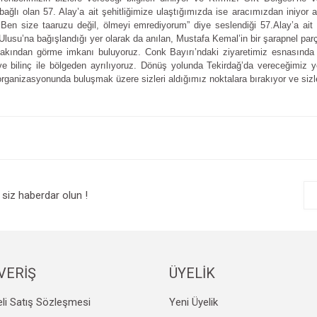
ağlı olan 57. Alay’a ait şehitliğimize ulaştığımızda ise aracımızdan iniyor an
Ben size taaruzu değil, ölmeyi emrediyorum” diye seslendiği 57.Alay’a ait ş
Ulusu’na bağışlandığı yer olarak da anılan, Mustafa Kemal’in bir şarapnel pa
yakından görme imkanı buluyoruz. Conk Bayırı’ndaki ziyaretimiz esnasında 
r ve bilinç ile bölgeden ayrılıyoruz. Dönüş yolunda Tekirdağ’da vereceğimiz 
rganizasyonunda buluşmak üzere sizleri aldığımız noktalara bırakıyor ve sizle
e diğer konularda yetersiz gördüğünüz noktaları öneri formunu kullanarak tarafım
Bu ürüne ilk yorumu siz yapın!
r.
Yorum Yaz
siz haberdar olun !
VERİŞ
ÜYELİK
li Satış Sözleşmesi
Yeni Üyelik